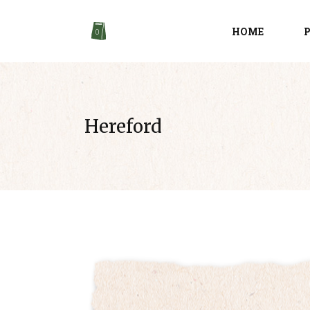
HOME
0
ACCORDIONS & TOGGLES
TEAM
Hereford
TABS
VIDEO 
BLOG LIST
TESTIM
LIST
CONTAC
PORTFOLIO LIST
SHOP LI
BUTTONS
ITEM S