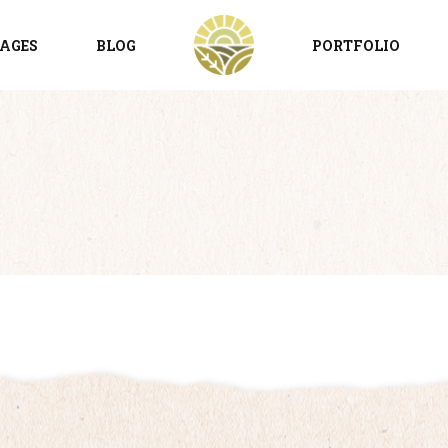
PAGES
BLOG
PORTFOLIO
PROGRESS BAR
BUTTON
GOOGLE MAPS
ONIALS
COUNTER
T FORM
COUNTDOWN
ST
PRICING TABLE
HOWCASE
ICON WITH TEXT