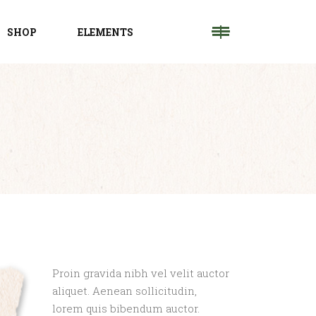
SHOP
ELEMENTS
HEADINGS
COLUMNS
BLOCKQUOTE
HIGHLIGHT
SEPARATORS
DROPCAPS
Proin gravida nibh vel velit auctor
aliquet. Aenean sollicitudin,
lorem quis bibendum auctor.