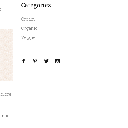
Categories
e
Cream
Organic
Veggie
dolore
t
im id