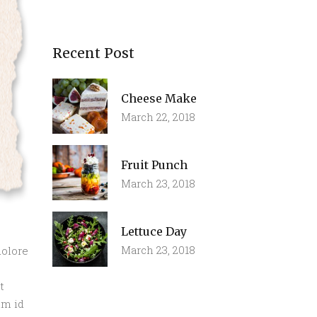
Recent Post
Cheese Make
March 22, 2018
Fruit Punch
March 23, 2018
Lettuce Day
March 23, 2018
dolore
t
im id