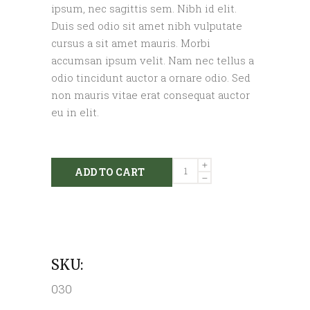
ipsum, nec sagittis sem. Nibh id elit.
Duis sed odio sit amet nibh vulputate
cursus a sit amet mauris. Morbi
accumsan ipsum velit. Nam nec tellus a
odio tincidunt auctor a ornare odio. Sed
non mauris vitae erat consequat auctor
eu in elit.
Horse
ADD TO CART
Feed
Bucket
quantity
SKU:
030