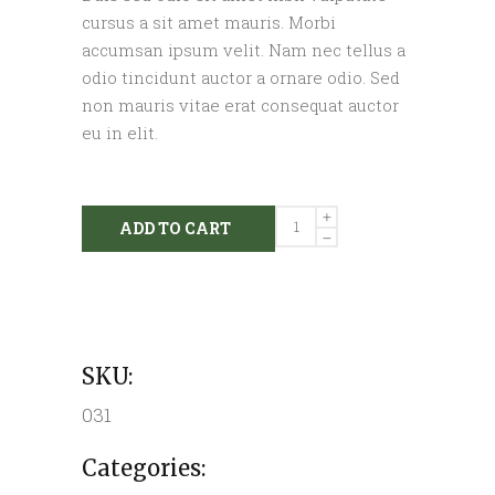
cursus a sit amet mauris. Morbi
accumsan ipsum velit. Nam nec tellus a
odio tincidunt auctor a ornare odio. Sed
non mauris vitae erat consequat auctor
eu in elit.
Gardening
ADD TO CART
Shovel
quantity
SKU:
031
Categories: