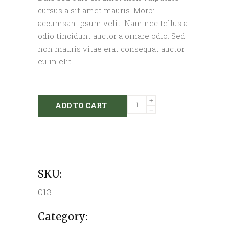
cursus a sit amet mauris. Morbi
accumsan ipsum velit. Nam nec tellus a
odio tincidunt auctor a ornare odio. Sed
non mauris vitae erat consequat auctor
eu in elit.
Gouda
ADD TO CART
Cheese
quantity
SKU:
013
Category: