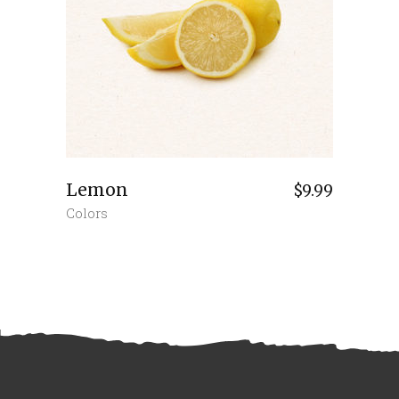
Lemon
$
9.99
Colors