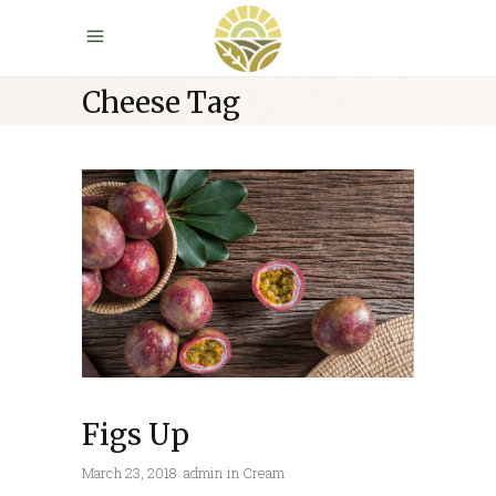
Cheese Tag
Figs Up
March 23, 2018
admin
in
Cream