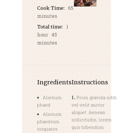
65
Cook Time:
minutes
1
Total time:
hour
45
minutes
Ingredients
Instructions
Alienum
Proin gravida nibh
1.
phaed
vel velit auctor
aliquet. Aenean
Alienum
sollicitudin, lorem
phaedrum
quis bibendum
torquatos